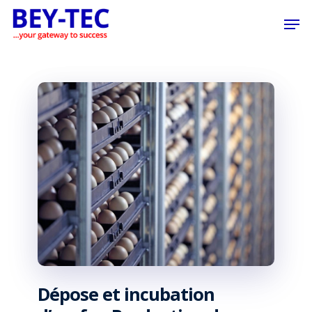
Skip
Men
to
main
content
Dépose et incubation